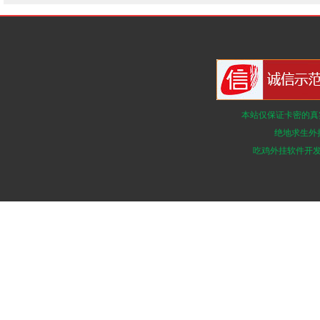
首
上一
1
本站仅保证卡密的真
2
绝地求生外
3
吃鸡外挂软件开